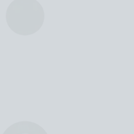
"
Dopo 10 anni non posso che esserne
pienamente soddisfatta!"
"
L’insegnamento didattico e morale ed