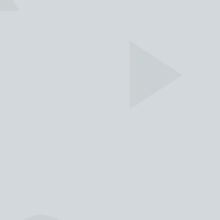
"
Da madre in figlia...... sempre una
scuola di valori e di grande
professionalità.
"