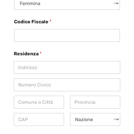
Codice Fiscale
*
Residenza
*
Indirizzo
(linea 1)
Indirizzo (riga
2)
Città
State /
Province /
Region
Postal Code
Nazione