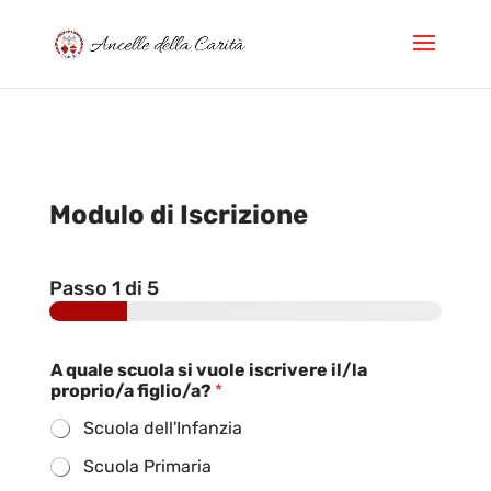
Modulo di Iscrizione
Passo
1
di 5
A quale scuola si vuole iscrivere il/la
proprio/a figlio/a?
*
Scuola dell'Infanzia
Scuola Primaria