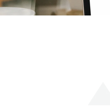
INDIRIZZO
Via Ginnastica, 79-81
34142 Trieste, Italia