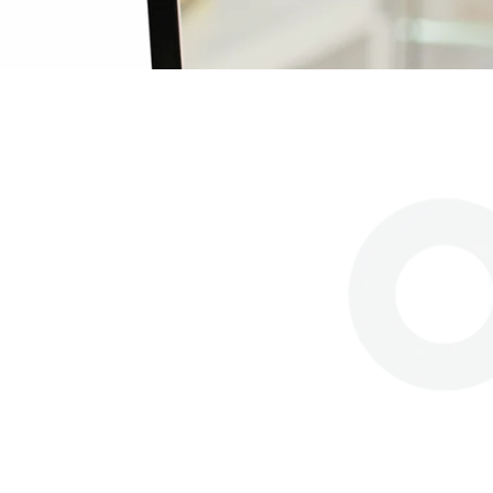
E-MAIL
info@ancelledellacarita.org
ancelle.trieste@libero.it