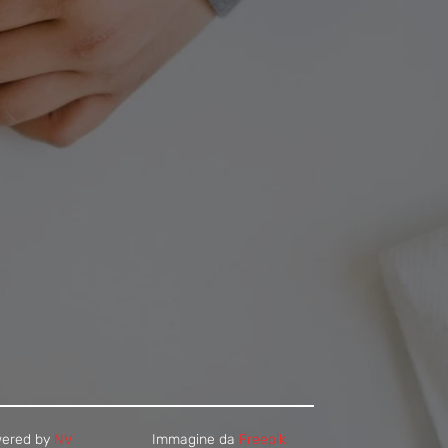
 79-81 - 34142 Trieste, Italia
18
carita.org
wered by
NV
Immagine da
Freepik