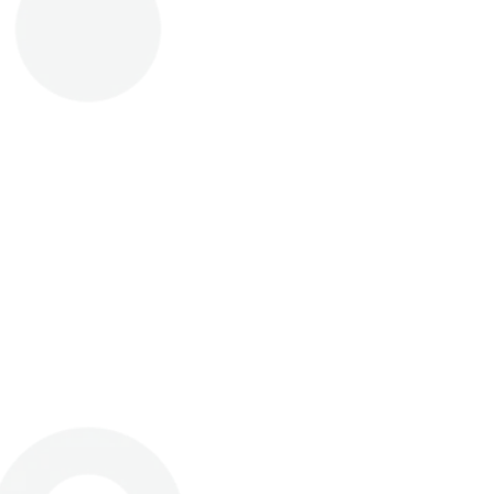
Scrivici un Messaggio
to l'informativa ai sensi dell'art. 13 del Regolamento Europe