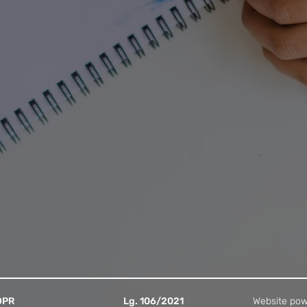
Indirizzo:
Via Ginnastica,
Telefono:
+39 040 5731
Email:
info@ancelledella
Orario di Segreteria:
Lunedì - Venerdì
07:45 - 09:00
13:00 - 13:55
15:30 - 16:15
Contattaci
DPR
Lg. 106/2021
Website po