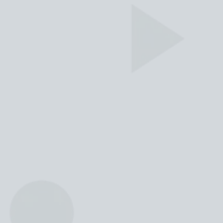
"
Da madre in figlia...... sempre una
scuola di valori e di grande
professionalità.
"