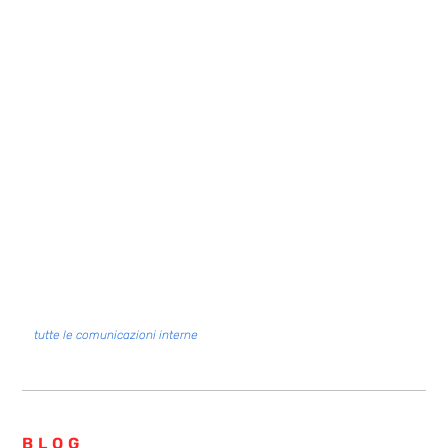
Ripartono i corsi di Pianoforte e di Violino per la Scuola
Primaria
Venerdì 6 Giugno alle ore 15:00
tutte le comunicazioni interne
BLOG