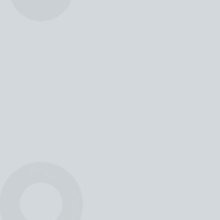
"
Dopo 10 anni non posso che esserne
pienamente soddisfatta!"
"
L’insegnamento didattico e morale ed
il rispetto per il prossimo, il sentirsi
sempre una grande famiglia.
"