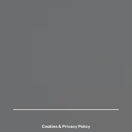
Telefono:
+39 040 573118
Email:
info@ancelledellacarita.org
Orario di Segreteria:
Lunedì - Venerdì
07:45 - 09:00
13:00 - 13:55
15:30 - 16:15
Contattaci
Cookies & Privacy Policy