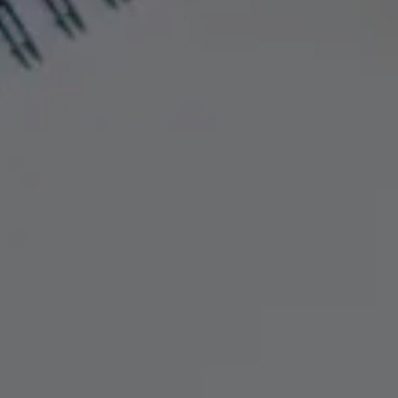
Vieni a conoscerci
Indirizzo:
Via Ginnastica, 79-81 - 34142
Trieste, Italia