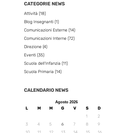
CATEGORIE NEWS
Attività
(18)
Blog Insegnanti
(1)
Comunicazioni Esterne
(14)
Comunicazioni Interne
(72)
Direzione
(4)
Eventi
(35)
Scuola dell'Infanzia
(11)
Scuola Primaria
(14)
CALENDARIO NEWS
Agosto 2026
L
M
M
G
V
S
D
1
2
3
4
5
6
7
8
9
10
11
12
13
14
15
16