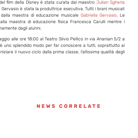
e del film della Disney è stata curata dal maestro
Juli
an Sgherla
Gervasio è stata la produttrice esecutiva. Tutti i brani musicali
ti dalla maestra di educazione musicale
Gabriella Gervasio
. Le
dalla maestra di educazione fisica Francesca Carulli mentre i
mamente dagli alunni.
ggio alle ore 18:00 al Teatro Silvio Pellico in via Ananian 5/2 a
ed è uno splendido modo per far conoscere a tutti, soprattutto ai
iare il nuovo ciclo dalla prima classe, l’altissima qualità degli
NEWS CORRELATE