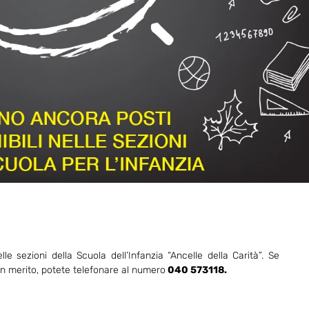
lle sezioni della Scuola dell’Infanzia “Ancelle della Carità”. Se
in merito, potete telefonare al numero
040 573118.