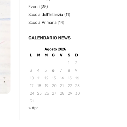
Eventi
(35)
Scuola dell'Infanzia
(11)
Scuola Primaria
(14)
CALENDARIO NEWS
Agosto 2026
L
M
M
G
V
S
D
1
2
3
4
5
6
7
8
9
10
11
12
13
14
15
16
17
18
19
20
21
22
23
24
25
26
27
28
29
30
31
« Apr