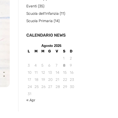
Eventi
(35)
Scuola dell'Infanzia
(11)
Scuola Primaria
(14)
CALENDARIO NEWS
Agosto 2026
L
M
M
G
V
S
D
1
2
3
4
5
6
7
8
9
10
11
12
13
14
15
16
17
18
19
20
21
22
23
24
25
26
27
28
29
30
31
« Apr